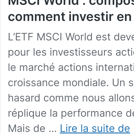
MSCI World : composi
comment investir en
L’ETF MSCI World est dev
pour les investisseurs acti
le marché actions internati
croissance mondiale. Un s
hasard comme nous allons l
réplique la performance de
M
Mais de …
Lire la suite de
W