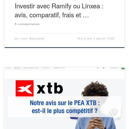
Investir avec Ramify ou Linxea :
avis, comparatif, frais et …
5 commentaires
par
Louis Beaucamp
Mis à jour
1 janvier 2026
Le PEA XTB fait beaucoup parler de lui avec son offre sans frais.
Mais on le sait, rien n’est jamais vraiment gratuit… Alors,
comment XTB se rémunère-t-il ? Quel est notre avis sur le PEA
XTB ?
XTB est un courtier polonais coté en Bourse (WSE:XTB),
contrôlé depuis 2010 […]