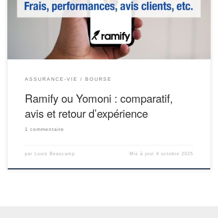
l’orientation de Ramify et Yomoni : deux courtiers d’épargne
nouvelle génération qui modernisent la délégation de portefeuille.
Leur […]
ASSURANCE-VIE
BOURSE
Ramify ou Yomoni : comparatif,
avis et retour d’expérience
1 commentaire
par
Louis Beaucamp
Mis à jour
9 octobre 2025