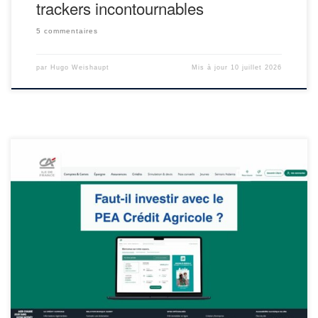
trackers incontournables
5 commentaires
par
Hugo Weishaupt
Mis à jour
10 juillet 2026
Notre avis sur le plan d’épargne en actions (PEA) du Crédit
Agricole est mitigé : ce n’est pas un mauvais PEA si on le compare
à ceux des banques traditionnelles. Mais face aux meilleurs PEA
du marché proposés par les banques en ligne et les courtiers
spécialisés, il n’est clairement […]