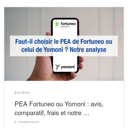
Entre Fortuneo et Yomoni, quel PEA choisir pour investir en bourse
? Puisqu’on ne peut posséder qu’un seul plan d’épargne en actions
(PEA) par personne, mieux vaut réfléchir soigneusement avant
d’ouvrir le sien.
Pour rappel, on peut mêler PEA et actions
internationales. Cela reste en France l’une des meilleures […]
BOURSE
PEA Fortuneo ou Yomoni : avis,
comparatif, frais et notre …
3 commentaires