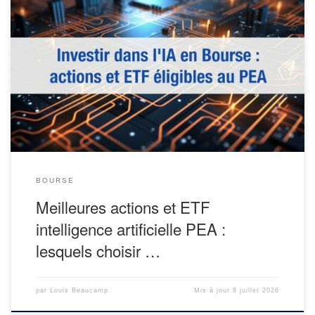
On tape « action intelligence artificielle PEA » dans Google, et on
tombe vite sur les mêmes promesses : liste des meilleures actions
IA, meilleurs ETF IA… mais est-ce vraiment si simple ? En réalité,
tout dépend de notre point de départ : quel montant on investit,
quel est notre profil d’investisseur, […]
BOURSE
Meilleures actions et ETF
intelligence artificielle PEA :
lesquels choisir …
par
Louis Beaucamp
Mis à jour
8 juillet 2026