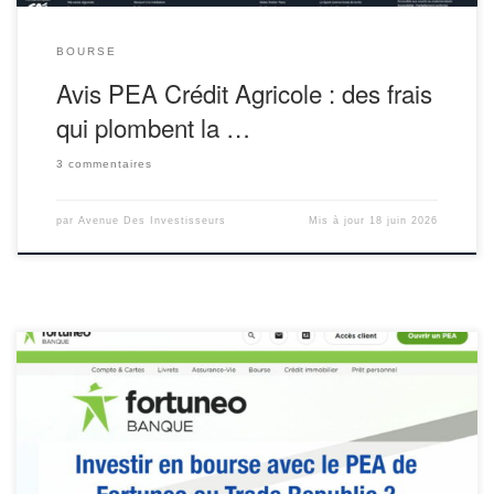
BOURSE
Avis PEA Crédit Agricole : des frais
qui plombent la …
3 commentaires
par
Avenue Des Investisseurs
Mis à jour
18 juin 2026
Faut-il ouvrir un PEA Fortuneo ou Trade Republic ? Avant d’ouvrir
un plan d’épargne en actions (PEA), il faut comparer les meilleurs
PEA du marché, car on ne peut en détenir qu’un seul. Faut-il