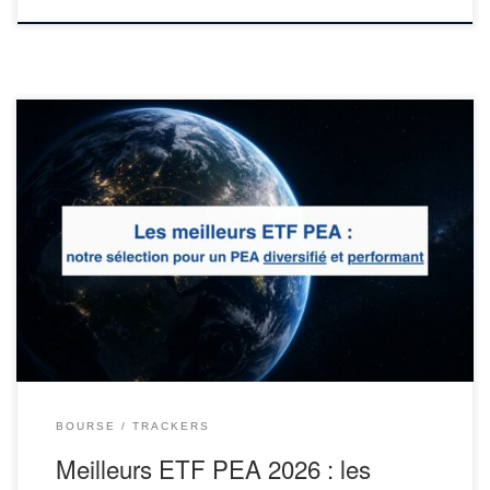
Les meilleurs ETF PEA permettent d’investir en bourse
simplement, sans choisir une à une ses actions. Mais lesquels
choisir pour son plan d’épargne en actions (PEA) ? ETF MSCI
World, S&P 500, Nasdaq, Europe, marchés émergents… on peut
vite se perdre dans la jungle des trackers (ETF indiciels)
disponibles. Un […]
BOURSE
TRACKERS
Meilleurs ETF PEA 2026 : les