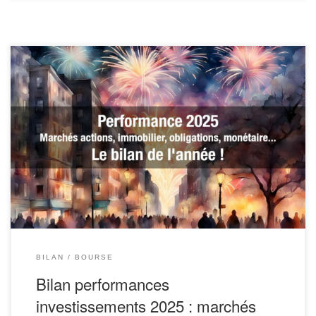
Chaque mois de janvier, on refait le même exercice afin de prendre
du recul sur l’année écoulée. Est-ce que 2025 a été un bon
millésime ? Quels placements ont réellement performé (et lesquels
ont déçu) en 2025 ? Et qu’est-ce qu’on en retient pour investir plus
intelligemment ?
Brut […]
BILAN
BOURSE
Bilan performances
investissements 2025 : marchés