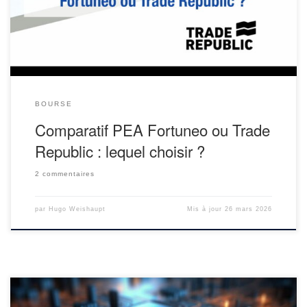
privilégier les frais les plus bas ? Une interface intuitive ? Ou la
solidité d’un acteur […]
BOURSE
Comparatif PEA Fortuneo ou Trade
Republic : lequel choisir ?
2 commentaires
par
Hugo Weishaupt
Mis à jour
26 mars 2026