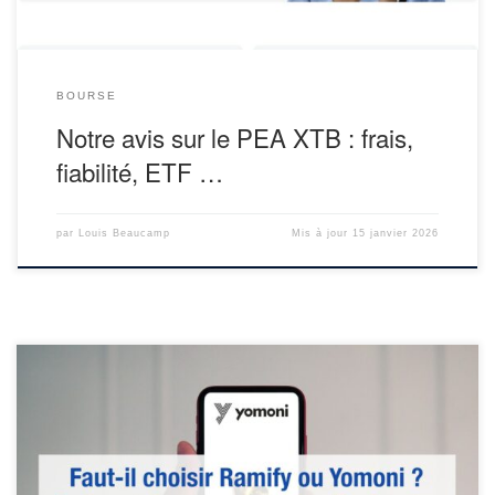
BOURSE
Notre avis sur le PEA XTB : frais,
fiabilité, ETF …
par
Louis Beaucamp
Mis à jour
15 janvier 2026
Ramify vs Yomoni : quel gestionnaire faut-il choisir pour déléguer
une partie de son épargne ? À notre avis, les meilleures gestions
pilotées s’appuient sur deux fondations clés :
C’est exactement