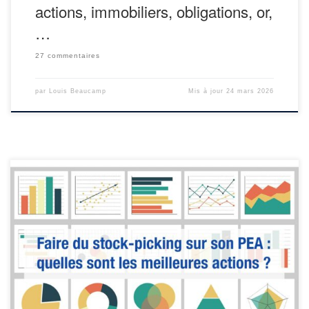
actions, immobiliers, obligations, or,
…
27 commentaires
par
Louis Beaucamp
Mis à jour
24 mars 2026
Si on fait du stock-picking, être constamment à la recherche des
meilleures actions en PEA est plutôt sain. Une entreprise peut être
excellente aujourd’hui et beaucoup moins intéressante demain
parce que tout évolue trimestre après trimestre (résultats,
concurrence, dette, valorisation, décisions du management, etc.).
L’erreur, c’est de tomber dans le […]