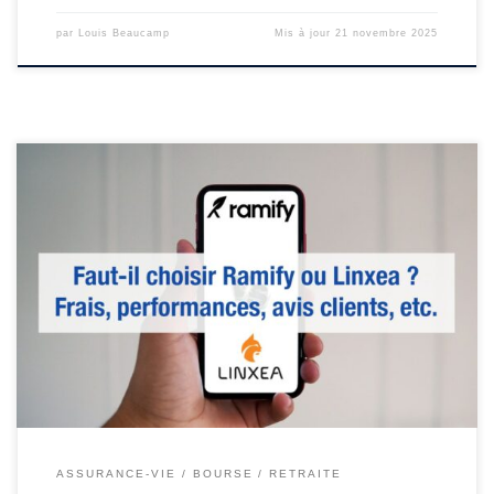
par
Louis Beaucamp
Mis à jour
21 novembre 2025
Le monde de l’investissement évolue vite avec de nouveaux
acteurs qui s’imposent et dépoussièrent les vieilles pratiques. C’est
le cas de Ramify et Linxea : excellente digitalisation, frais
compétitifs et approche transparente. Comment les différencier ?
Ramify ou Linxea ?
D’un côté, Linxea (créé en 2001) s’est
imposé comme […]
ASSURANCE-VIE
BOURSE
RETRAITE