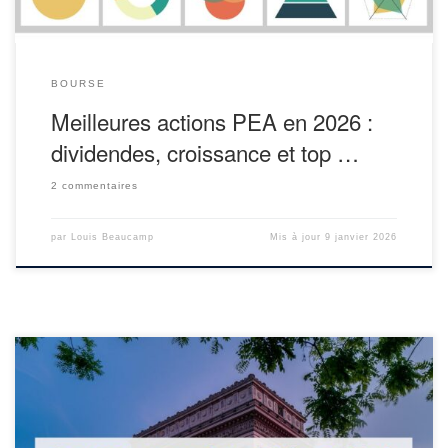
BOURSE
Meilleures actions PEA en 2026 :
dividendes, croissance et top …
2 commentaires
par
Louis Beaucamp
Mis à jour
9 janvier 2026
Quel est le meilleur PEA en gestion pilotée ? Quand on commence
à comparer les offres, on se rend vite compte que ce n’est pas si