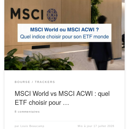
Faut-il investir dans un ETF MSCI World ou dans un ETF MSCI
ACWI ? Voire, pourquoi pas, uniquement dans un ETF S&P 500,
puisque les grandes entreprises américaines réalisent une bonne
partie de leur chiffre d’affaires partout dans le monde ? Le débat
est plus subtil qu’il n’y paraît.
[…]
BOURSE
TRACKERS
MSCI World vs MSCI ACWI : quel
ETF choisir pour …
8 commentaires
par
Louis Beaucamp
Mis à jour
17 juillet 2026