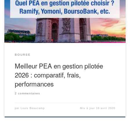
simple. Entre les fintech et les banques, difficile de choisir une
promesse de « gestion PEA clé en main ». Et faut-il vraiment
privilégier le confort […]
BOURSE
Meilleur PEA en gestion pilotée
2026 : comparatif, frais,
performances
2 commentaires
par
Louis Beaucamp
Mis à jour
16 avril 2026