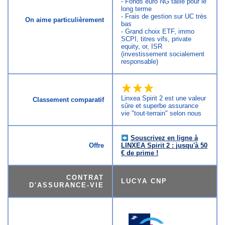
- Fonds euro NG taillé pour le
long terme
- Frais de gestion sur UC très
On aime particulièrement
bas
- Grand choix ETF, immo
SCPI, titres vifs, private
equity, or, ISR
(investissement socialement
responsable)
Linxea Spirit 2 est une valeur
Classement comparatif
sûre et superbe assurance
vie "tout-terrain" selon nous
Souscrivez en ligne à
Offre
LINXEA Spirit 2 : jusqu'à 50
€ de prime !
CONTRAT
LUCYA CNP
D'ASSURANCE-VIE