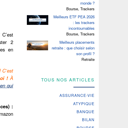
monde ?
Bourse, Trackers
Meilleurs ETF PEA 2026
: les trackers
incontournables
Bourse, Trackers
!
C’est
ster 2
Meilleurs placements
retraite : que choisir selon
ces en
son profil ?
Retraite
 C’est
oi !
À
TOUS NOS ARTICLES
ien qui
ASSURANCE-VIE
ATYPIQUE
ces) :
BANQUE
 Amazon
BILAN
BOURSE