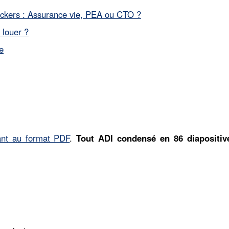
rackers : Assurance vie, PEA ou CTO ?
 louer ?
e
ant au format PDF
.
Tout ADI condensé en 86 diapositiv