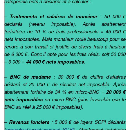
catégoriels nets à déclarer et à calculer :
–
Traitements et salaires de monsieur
: 50 000 €
déclarés (revenu imposable). Après abattement
forfaitaire de 10 % de frais professionnels = 45 000 €
nets imposables. Mais monsieur roule beaucoup pour se
rendre à son travail et justifie de divers frais à hauteur
de 6 000 €. Donc il opte pour les frais réels, soit 50 000
– 6 000 =
44 000 € nets imposables
.
–
BNC de madame
: 30 300 € de chiffre d’affaires
déclaré et 25 000 € de résultat net imposable. Après
abattement forfaire de 34 % en micro-BNC =
20 000 €
nets imposables
en micro-BNC (plus favorable que le
BNC au réel à 25 000 € imposables).
–
Revenus fonciers
: 5 000 € de loyers SCPI déclarés
(
exemple d’investissement SCPI
). Abattement forfaitaire