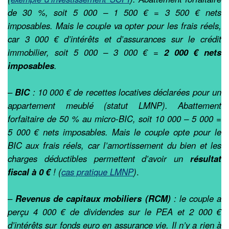
de 30 %, soit 5 000 – 1 500 € = 3 500 € nets
imposables. Mais le couple va opter pour les frais réels,
car 3 000 € d’intérêts et d’assurances sur le crédit
immobilier, soit 5 000 – 3 000 € =
2 000 € nets
imposables
.
–
BIC
: 10 000 € de recettes locatives déclarées pour un
appartement meublé (statut LMNP). Abattement
forfaitaire de 50 % au micro-BIC, soit 10 000 – 5 000 =
5 000 € nets imposables. Mais le couple opte pour le
BIC aux frais réels, car l’amortissement du bien et les
charges déductibles permettent d’avoir un
résultat
fiscal à 0 €
! (
cas pratique LMNP
)
.
–
Revenus de capitaux mobiliers (RCM)
: le couple a
perçu 4 000 € de dividendes sur le PEA et 2 000 €
d’intérêts sur fonds euro en assurance vie. Il n’y a rien à