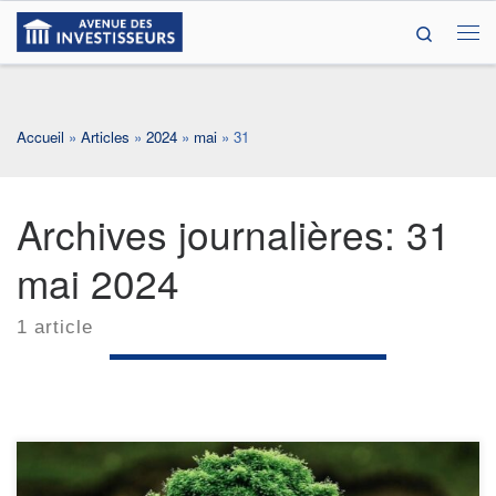
Search
Passer au contenu
Me
Accueil
»
Articles
»
2024
»
mai
»
31
Archives journalières:
31
mai 2024
1 article