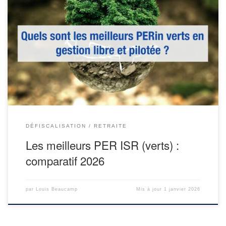
Avec l’essor de l’investissement socialement responsable (ISR) ou
socially responsible investment (SRI) en anglais, les centaines de
plans d’épargne retraite (PER) du marché se diversifient pour offrir
des options plus vertes et durables. Le fonctionnement du PER par
défaut, qu’il soit en gestion libre ou pilotée, permet de préparer sa
[…]
DÉFISCALISATION
RETRAITE
Les meilleurs PER ISR (verts) :
comparatif 2026
par
Louis Beaucamp
Mis à jour
1 janvier 2026