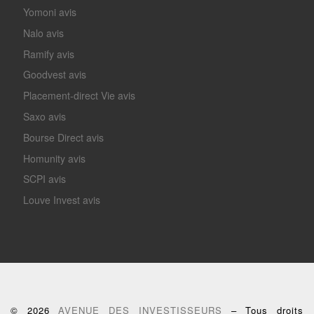
Yomoni avis
Nalo avis
Ramify avis
Goodvest avis
Placement-direct Vie avis
Saxo avis
Bourse Direct avis
Homunity avis
SCPI avis
Louve Invest avis
© 2026
AVENUE DES INVESTISSEURS
– Tous droits