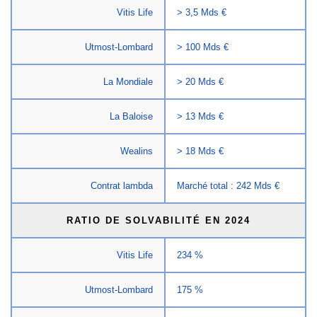
Vitis Life
> 3,5 Mds €
Utmost-Lombard
> 100 Mds €
La Mondiale
> 20 Mds €
La Baloise
> 13 Mds €
Wealins
> 18 Mds €
Contrat lambda
Marché total : 242 Mds €
RATIO DE SOLVABILITÉ EN 2024
Vitis Life
234 %
Utmost-Lombard
175 %