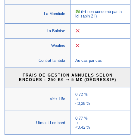
(Et non concerné par la
La Mondiale
loi sapin 2 !)
La Baloise
Wealins
Contrat lambda
Au cas par cas
FRAIS DE GESTION ANNUELS SELON
ENCOURS : 250 K€ ➝ 5 M€ (DÉGRESSIF)
0,72 %
Vitis Life
➝
<0,39 %
0,77 %
Utmost-Lombard
➝
<0,42 %