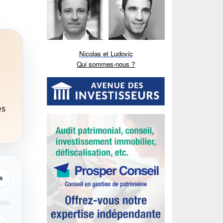
Nicolas et Ludovic
Qui sommes-nous ?
ès
s