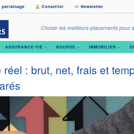
 parrainage
Conseiller
Newsletter
Choisir les meilleurs placements pour s
ASSURANCE-VIE
BOURSE
IMMOBILIER
D
réel : brut, net, frais et tem
parés