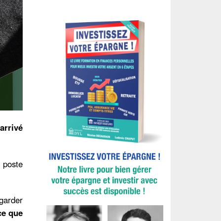
arrivé
e poste
egarder
 ce que