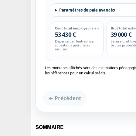
Paramètres de paie avancés
Coût total employeur / an
Brut total esti
53 430 €
39 000 €
Dépensé par l’entreprise,
Salaire brut fix
cotisations patronales
brutes probable
incluses.
Les montants affichés sont des estimations pédagogiques
les références pour un calcul précis.
← Précédent
SOMMAIRE