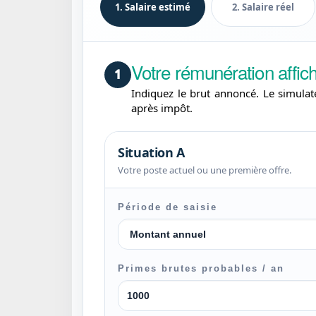
1. Salaire estimé
2. Salaire réel
Votre rémunération affic
1
Indiquez le brut annoncé. Le simulat
après impôt.
Situation A
Votre poste actuel ou une première offre.
Période de saisie
Primes brutes probables / an