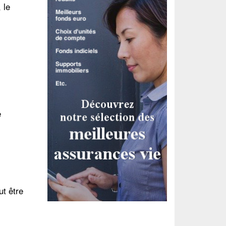
 le
e
ut être