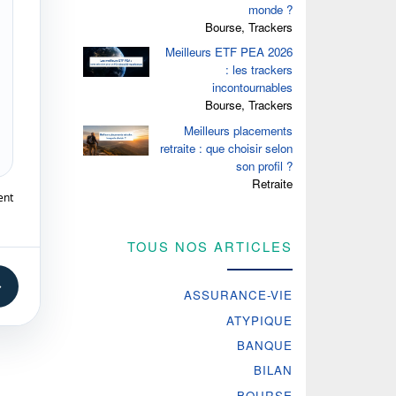
monde ?
Bourse, Trackers
Meilleurs ETF PEA 2026
: les trackers
incontournables
Bourse, Trackers
Meilleurs placements
retraite : que choisir selon
son profil ?
Retraite
ent
TOUS NOS ARTICLES
→
ASSURANCE-VIE
ATYPIQUE
BANQUE
BILAN
BOURSE