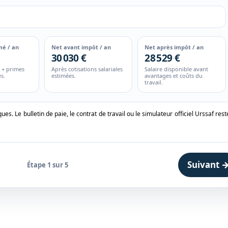
mé / an
Net avant impôt / an
Net après impôt / an
30 030 €
28 529 €
e + primes
Après cotisations salariales
Salaire disponible avant
s.
estimées.
avantages et coûts du
travail.
. Le bulletin de paie, le contrat de travail ou le simulateur officiel Urssaf rest
Suivant 
Étape 1 sur 5