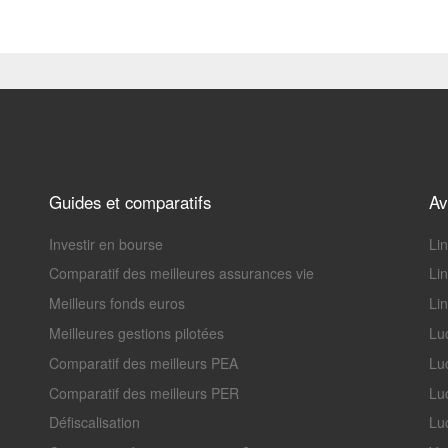
Guides et comparatifs
Av
Investir en bourse
Li
Comparatif des meilleures assurances vie
Li
Meilleurs fonds euros
Lin
Meilleures gestions pilotées
Lu
Comparatif des meilleurs PEA
Lu
Comparatif des meilleurs PER
Lu
Défiscalisation
Luc