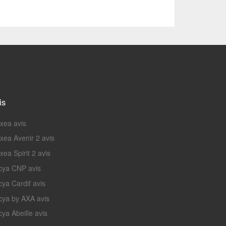
is
nxea avis
nxea Avenir 2 avis
xea Spirit 2 avis
cya CNP avis
cya Cardif avis
cya by AXA avis
ya Abeille avis