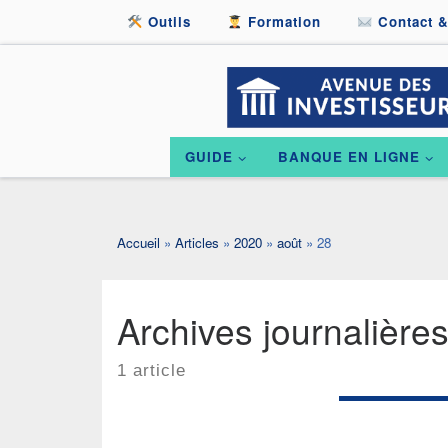
Outils
Formation
Contact &
Passer au contenu
GUIDE
BANQUE EN LIGNE
Accueil
»
Articles
»
2020
»
août
»
28
Archives journalière
1 article