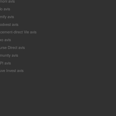
moni avis
lo avis
mify avis
odvest avis
acement-direct Vie avis
xo avis
urse Direct avis
munity avis
PI avis
uve Invest avis