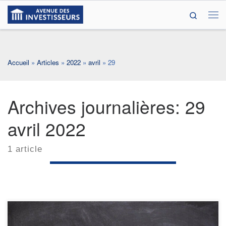
Search
Passer au contenu
Me
Accueil
»
Articles
»
2022
»
avril
»
29
Archives journalières:
29
avril 2022
1 article