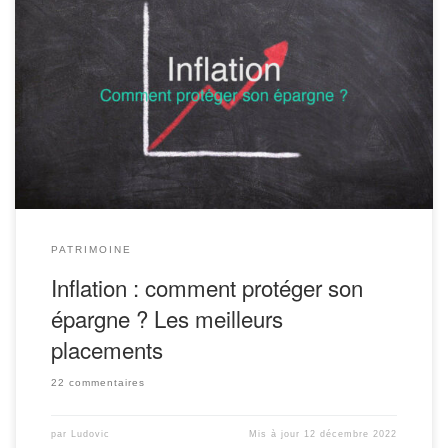
Après des années de calme plat, l’inflation est de retour et c’est
une source de préoccupation croissante pour de nombreux
épargnants.
Vous souhaitez directement aller à l’essentiel ?
Synthèse des placements anti-inflation. Pendant des années,
l’inflation oscillait entre 0 et 2 % par an. C’était un taux
relativement indolore […]
PATRIMOINE
Inflation : comment protéger son
épargne ? Les meilleurs
placements
22 commentaires
par
Ludovic
Mis à jour
12 décembre 2022