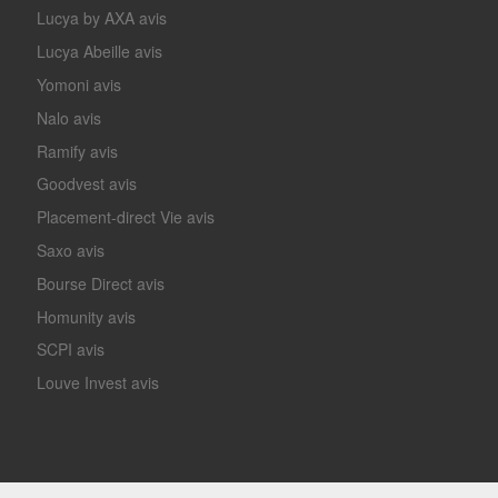
Lucya by AXA avis
Lucya Abeille avis
Yomoni avis
Nalo avis
Ramify avis
Goodvest avis
Placement-direct Vie avis
Saxo avis
Bourse Direct avis
Homunity avis
SCPI avis
Louve Invest avis