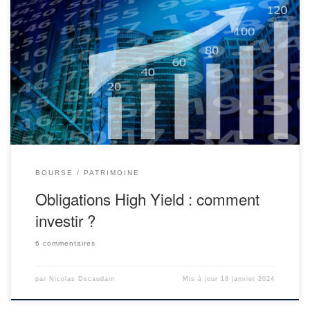
Pour la vision d’ensemble, nous avons abordé dans un précédent
article le cas des obligations en général et des obligations
Investment Grade (notamment accessibles via le fonds euro). Afin
d’aller plus loin, ce nouvel article sera consacré aux obligations
High Yield (HY). Pour rappel, investir en obligations revient à
devenir […]
BOURSE
PATRIMOINE
Obligations High Yield : comment
investir ?
6 commentaires
par
Nicolas Decaudain
Mis à jour
18 janvier 2024