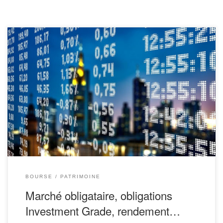
Qu’est-ce qu’une obligation ? Quel rendement peut-on en attendre
? Quels sont les caractéristiques et les risques des obligations ?
Ces questions, beaucoup d’épargnants se les posent lorsqu’ils
voient des fonds obligataires en assurance vie ou plan d’épargne
entreprise. Les actions sont très connues (et tout le monde a une
[…]
BOURSE
PATRIMOINE
Marché obligataire, obligations
Investment Grade, rendement…