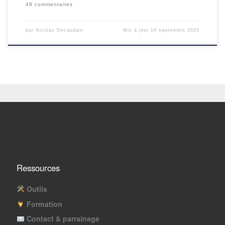
48 commentaires
par
Nicolas Decaudain
Mis à jour
16 septembre 2025
Ressources
Outils
Formation
Contact & parrainage