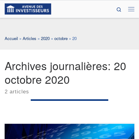
Search
Passer au contenu
Me
Accueil
»
Articles
»
2020
»
octobre
»
20
Archives journalières:
20
octobre 2020
2 articles