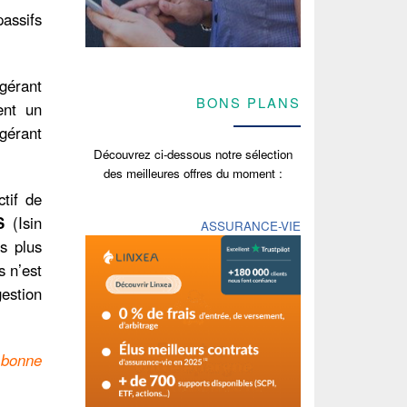
passifs
 gérant
BONS PLANS
ent un
gérant
Découvrez ci-dessous notre sélection
des meilleures offres du moment :
tif de
S
(Isin
ASSURANCE-VIE
s plus
s n’est
gestion
 bonne