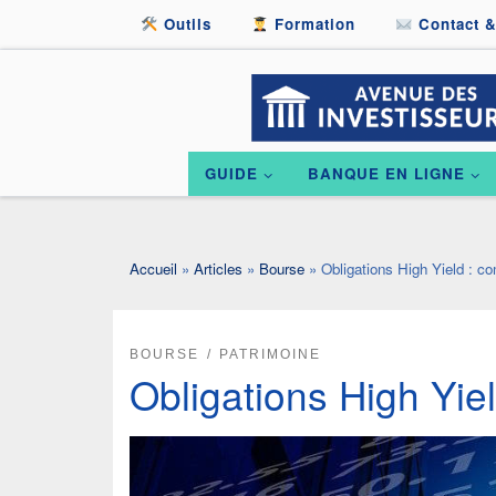
Outils
Formation
Contact &
Passer au contenu
GUIDE
BANQUE EN LIGNE
Accueil
»
Articles
»
Bourse
»
Obligations High Yield : c
BOURSE
PATRIMOINE
Obligations High Yie