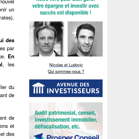
 nouvel
enir un
ates).
ui des
ses par
nce.
En
l
, les
Nicolas et Ludovic
Qui sommes-nous ?
ler du
ant de
tent de
ons et
 et des