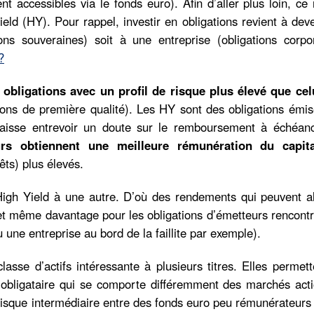
 accessibles via le fonds euro). Afin d’aller plus loin, ce
ield (HY). Pour rappel, investir en obligations revient à dev
ions souveraines) soit à une entreprise (obligations corpor
?
 obligations avec un profil de risque plus élevé que cel
ions de première qualité). Les HY sont des obligations émi
re laisse entrevoir un doute sur le remboursement à échéa
eurs obtiennent une meilleure rémunération du capita
êts) plus élevés.
 High Yield à une autre. D’où des rendements qui peuvent al
et même davantage pour les obligations d’émetteurs rencontr
u une entreprise au bord de la faillite par exemple).
lasse d’actifs intéressante à plusieurs titres. Elles permet
bligataire qui se comporte différemment des marchés acti
e risque intermédiaire entre des fonds euro peu rémunérateurs