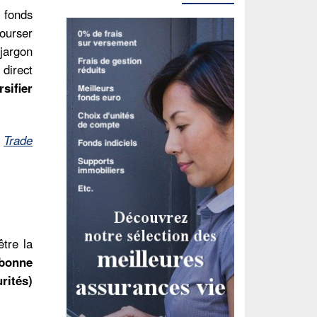
 fonds
ourser
jargon
 direct
sifier
,
Trade
être la
 bonne
rités)