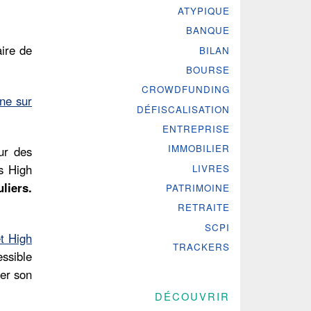
ATYPIQUE
BANQUE
ire de
BILAN
BOURSE
CROWDFUNDING
gne sur
DÉFISCALISATION
ENTREPRISE
IMMOBILIER
ur des
ns High
LIVRES
liers.
PATRIMOINE
RETRAITE
SCPI
t High
TRACKERS
essible
ier son
DÉCOUVRIR