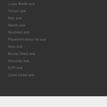
Lucya Abeille avis
Yomoni avis
Nalo avis
Ramify avis
Goodvest avis
Placement-direct Vie avis
Saxo avis
Bourse Direct avis
Homunity avis
SCPI avis
Louve Invest avis