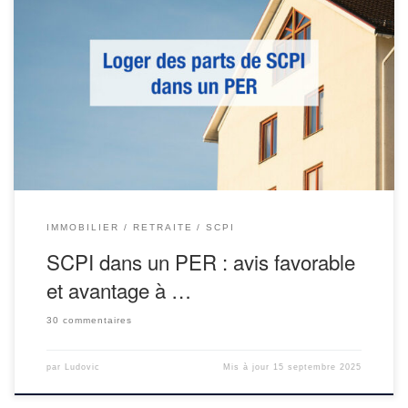
Investir sur des SCPI dans un PER : une stratégie intéressante
pour préparer sa retraite ? Les sociétés civiles de placement
immobilier (SCPI) sont des placements très plébiscités par les
épargnants pour se constituer un patrimoine immobilier sur le long
terme et générer des revenus passifs. Il est possible d’investir […]
IMMOBILIER
RETRAITE
SCPI
SCPI dans un PER : avis favorable
et avantage à …
30 commentaires
par
Ludovic
Mis à jour
15 septembre 2025