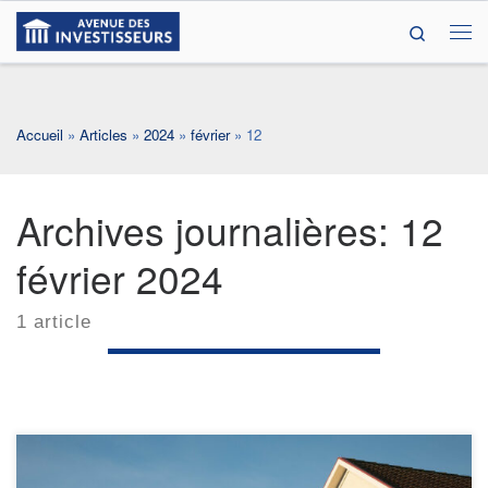
Search
Passer au contenu
Me
Accueil
»
Articles
»
2024
»
février
»
12
Archives journalières:
12
février 2024
1 article