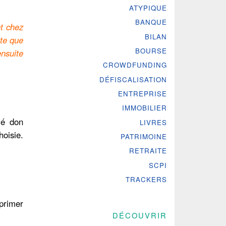
ATYPIQUE
BANQUE
nt chez
BILAN
ûte que
BOURSE
ensuite
CROWDFUNDING
DÉFISCALISATION
ENTREPRISE
IMMOBILIER
lé don
LIVRES
hoisie.
PATRIMOINE
RETRAITE
SCPI
TRACKERS
mprimer
DÉCOUVRIR