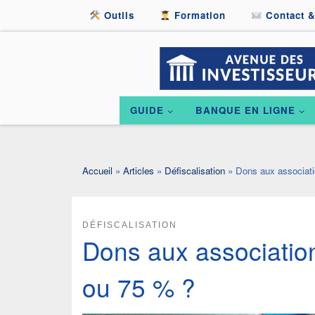
Outils
Formation
Contact &
Passer au contenu
GUIDE
BANQUE EN LIGNE
Accueil
»
Articles
»
Défiscalisation
»
Dons aux associati
DÉFISCALISATION
Dons aux association
ou 75 % ?