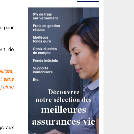
ce pour
rit de
licite,
et sans
j’aime
gs aux