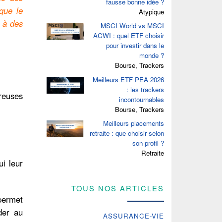
fausse bonne idée ?
 que le
Atypique
r à des
MSCI World vs MSCI
ACWI : quel ETF choisir
pour investir dans le
monde ?
Bourse, Trackers
Meilleurs ETF PEA 2026
: les trackers
breuses
incontournables
Bourse, Trackers
Meilleurs placements
retraite : que choisir selon
son profil ?
Retraite
ui leur
TOUS NOS ARTICLES
 permet
der au
ASSURANCE-VIE