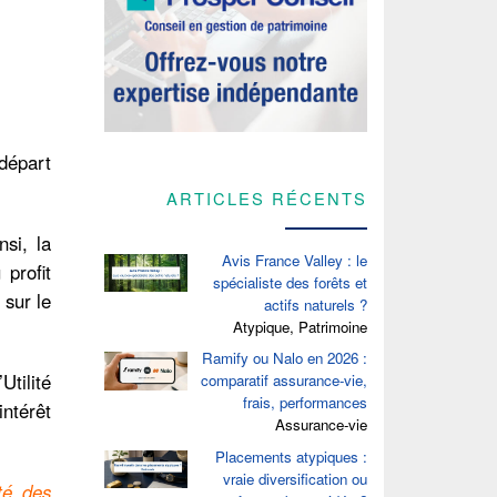
départ
ARTICLES RÉCENTS
nsi, la
Avis France Valley : le
 profit
spécialiste des forêts et
 sur le
actifs naturels ?
Atypique, Patrimoine
Ramify ou Nalo en 2026 :
tilité
comparatif assurance-vie,
frais, performances
intérêt
Assurance-vie
Placements atypiques :
vraie diversification ou
té des