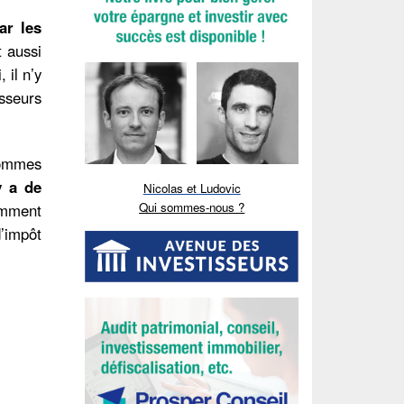
ar les
 aussi
, il n’y
sseurs
sommes
y a de
Nicolas et Ludovic
Qui sommes-nous ?
omment
d’impôt