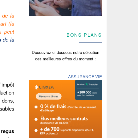
t de la
art (la
n peut
BONS PLANS
n de la
Découvrez ci-dessous notre sélection
des meilleures offres du moment :
ASSURANCE-VIE
d’impôt
duction
s dons,
sables
 reçus