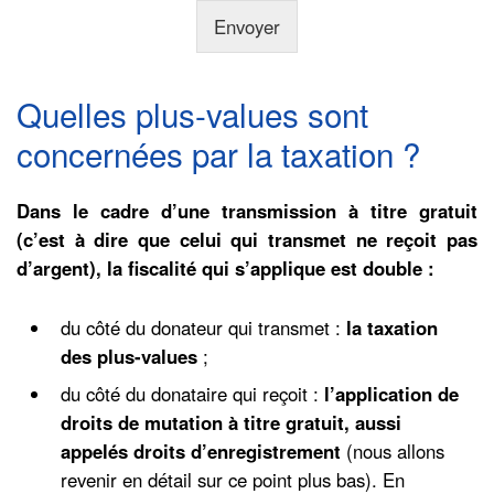
n
Envoyer
n
é
e
s
Quelles plus-values sont
i
concernées par la taxation ?
m
m
o
Dans le cadre d’une transmission à titre gratuit
b
i
(c’est à dire que celui qui transmet ne reçoit pas
l
d’argent), la fiscalité qui s’applique est double :
i
e
r
du côté du donateur qui transmet :
la taxation
)
des plus-values
;
.
n
du côté du donataire qui reçoit :
l’application de
o
droits de mutation à titre gratuit, aussi
m
appelés droits d’enregistrement
(nous allons
revenir en détail sur ce point plus bas). En