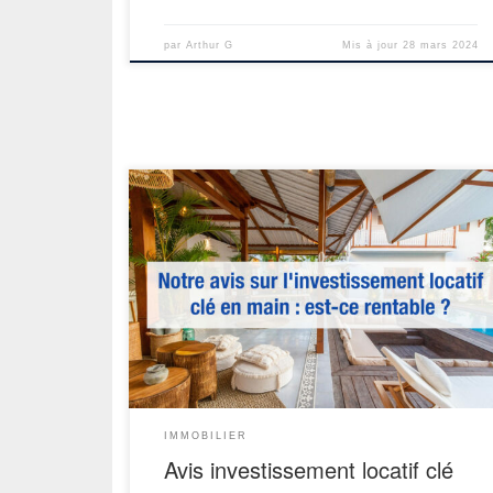
par
Arthur G
Mis à jour
28 mars 2024
Vous êtes séduit à l’idée de déléguer vo
investissements locatifs ? En tant qu’investisseurs
voici notre avis sur l’investissement locatif clé en main
Investir sereinement à distance dans l’immobilie
locatif en déléguant votre projet à un expert immobilier
Voici le leitmotiv des sociétés d’accompagnement cl
en main. Ces entreprises fleurissent […]
IMMOBILIER
Avis investissement locatif clé