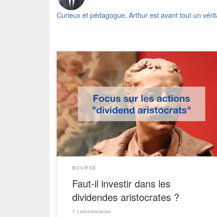
Curieux et pédagogue, Arthur est avant tout un véri
En quête de revenus réguliers “quasi-garantis”, vou
vous intéressez de près aux dividendes aristocrates 
Particulièrement attrayante, l’idée d’investir dans de
entreprises servant des dividendes récurrents e
croissants séduit de nombreux investisseurs. L
concept même du dividende demeure relativemen
clair pour la plupart des Français, bien plus qu
l’explication d’un […]
BOURSE
Faut-il investir dans les
dividendes aristocrates ?
7 commentaires