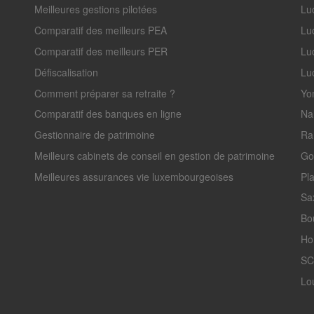
Meilleures gestions pilotées
Lu
Comparatif des meilleurs PEA
Lu
Comparatif des meilleurs PER
Lu
Défiscalisation
Luc
Comment préparer sa retraite ?
Yo
Comparatif des banques en ligne
Na
Gestionnaire de patrimoine
Ra
Meilleurs cabinets de conseil en gestion de patrimoine
Go
Meilleures assurances vie luxembourgeoises
Pl
Sa
Bo
Ho
SC
Lo