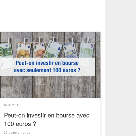
La question d’un hypothétique montant minimum pour
acheter des actions fascine. C’est même l’une des
questions les plus fréquemment posées par les
épargnants qui souhaitent franchir le pas de
l’investissement en actions. Alors, peut-on investir en
bourse avec 100 euros ? Sans suspense, la réponse
est oui ! Investir en […]
BOURSE
Peut-on investir en bourse avec
100 euros ?
10 commentaires