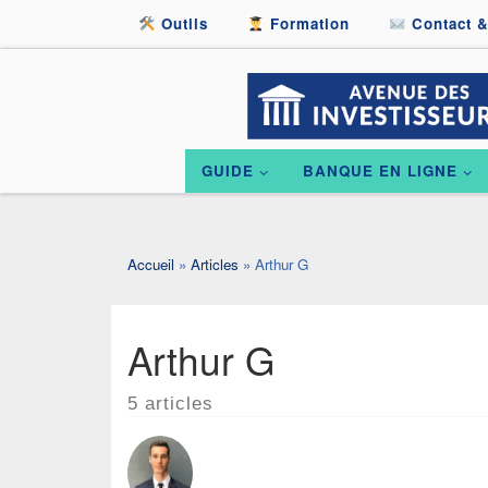
Outils
Formation
Contact &
Passer au contenu
GUIDE
BANQUE EN LIGNE
Accueil
»
Articles
»
Arthur G
Arthur G
5 articles