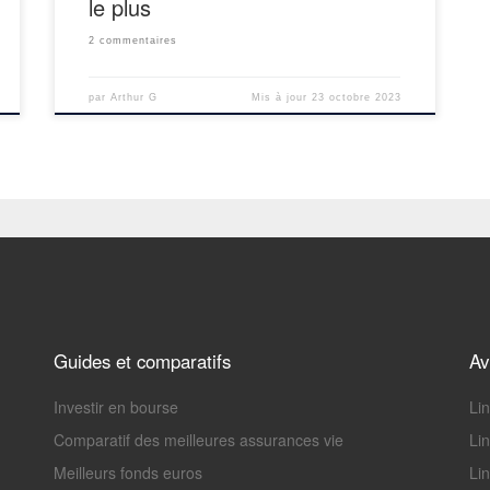
le plus
2 commentaires
par
Arthur G
Mis à jour
23 octobre 2023
Guides et comparatifs
Av
Investir en bourse
Li
Comparatif des meilleures assurances vie
Li
Meilleurs fonds euros
Lin