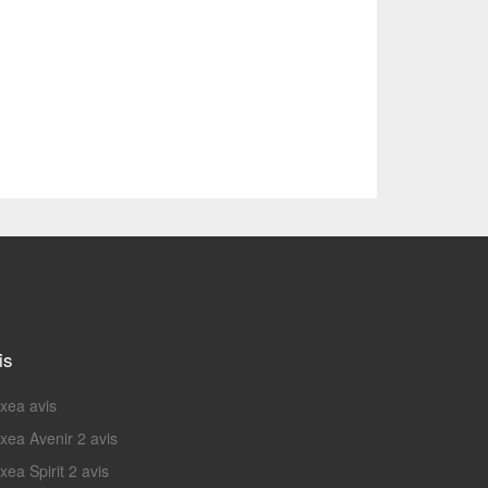
is
nxea avis
nxea Avenir 2 avis
xea Spirit 2 avis