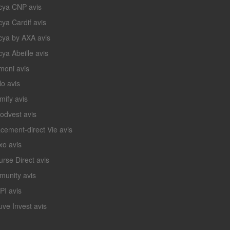
cya CNP avis
cya Cardif avis
cya by AXA avis
ya Abeille avis
moni avis
lo avis
mify avis
odvest avis
acement-direct Vie avis
xo avis
urse Direct avis
munity avis
PI avis
uve Invest avis