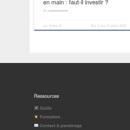
en main : faut-il investir ?
11 commentaires
par
Arthur G
Mis à jour
9 juillet 2025
Ressources
Outils
Formation
Contact & parrainage