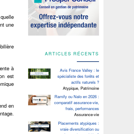
 quelle
ent une
ilière
ARTICLES RÉCENTS
vente à
Avis France Valley : le
on est
spécialiste des forêts et
actifs naturels ?
omique
Atypique, Patrimoine
Ramify ou Nalo en 2026 :
comparatif assurance-vie,
rend en
frais, performances
ntage.
Assurance-vie
Placements atypiques :
vraie diversification ou