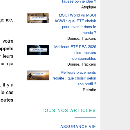
fausse bonne idée ?
Atypique
MSCI World vs MSCI
agence,
ACWI : quel ETF choisir
pour investir dans le
monde ?
Bourse, Trackers
 votre
Meilleurs ETF PEA 2026
appels
: les trackers
 leurs
incontournables
ux qui
Bourse, Trackers
Meilleurs placements
retraite : que choisir selon
son profil ?
 il y a
Retraite
 le cas
toutes
TOUS NOS ARTICLES
ASSURANCE-VIE