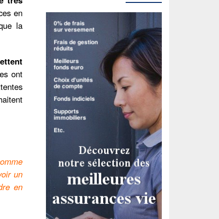
nces en
que la
ettent
es ont
ttentes
aitent
t comme
voir un
dre en