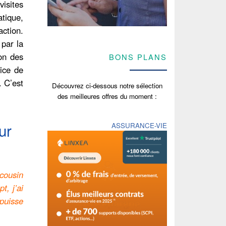
isites
atique,
action.
 par la
ion des
BONS PLANS
vice de
. C’est
Découvrez ci-dessous notre sélection
des meilleures offres du moment :
ur
ASSURANCE-VIE
cousin
t, j’ai
 puisse