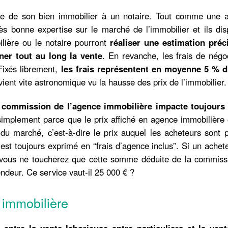
vente de son bien immobilier à un notaire. Tout comme une 
rès bonne expertise sur le marché de l’immobilier et ils di
ilière ou le notaire pourront
réaliser une estimation préc
er tout au long la vente
. En revanche, les frais de négo
 Fixés librement,
les frais représentent en moyenne 5 % d
ent vite astronomique vu la hausse des prix de l’immobilier.
 commission de l’agence immobilière impacte toujours 
simplement parce que le prix affiché en agence immobilière 
 du marché, c’est-à-dire le prix auquel les acheteurs sont 
 est toujours exprimé en “frais d’agence inclus”. Si un achet
, vous ne toucherez que cette somme déduite de la commiss
ndeur. Ce service vaut-il 25 000 € ?
immobilière
 entre la vente laborieuse entre particuliers et la vent