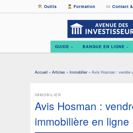
Outils
Formation
Contact &
Passer au contenu
GUIDE
BANQUE EN LIGNE
Accueil
»
Articles
»
Immobilier
»
Avis Hosman : vendre un
IMMOBILIER
Avis Hosman : vendre
immobilière en ligne