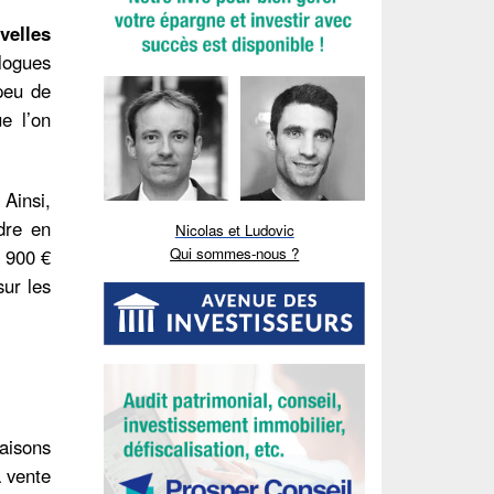
velles
logues
 peu de
e l’on
 Ainsi,
dre en
Nicolas et Ludovic
Qui sommes-nous ?
 900 €
sur les
raisons
a vente