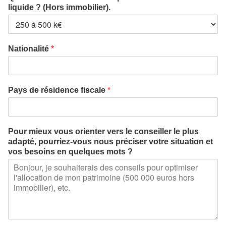
liquide ? (Hors immobilier).
v
Nationalité
*
e
r
s
i
Pays de résidence fiscale
*
m
m
o
b
Pour mieux vous orienter vers le conseiller le plus
i
adapté, pourriez-vous nous préciser votre situation et
l
vos besoins en quelques mots ?
i
e
r
)
.
P
r
é