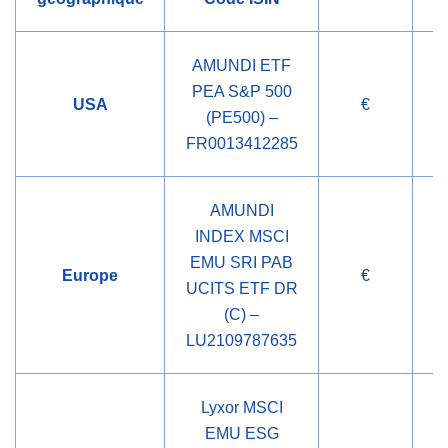
AMUNDI ETF
PEA S&P 500
USA
€
C
(PE500) –
FR0013412285
AMUNDI
INDEX MSCI
EMU SRI PAB
Europe
€
C
UCITS ETF DR
(C) –
LU2109787635
Lyxor MSCI
EMU ESG