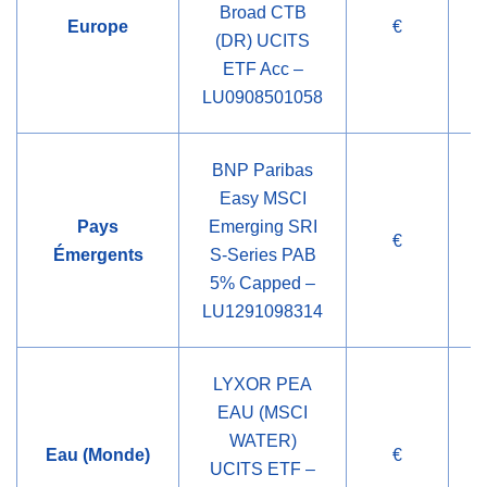
Broad CTB
Europe
€
C
(DR) UCITS
ETF Acc –
LU0908501058
BNP Paribas
Easy MSCI
Pays
Emerging SRI
€
C
Émergents
S-Series PAB
5% Capped –
LU1291098314
LYXOR PEA
EAU (MSCI
WATER)
Eau (Monde)
€
C
UCITS ETF –