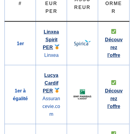
#
EUR
ORME
REUR
PER
R
Linxea
Spirit
Découv
1er
PER
rez
Linxea
l’offre
Lucya
Cardif
1er à
PER
Découv
égalité
Assuran
rez
cevie.co
l’offre
m