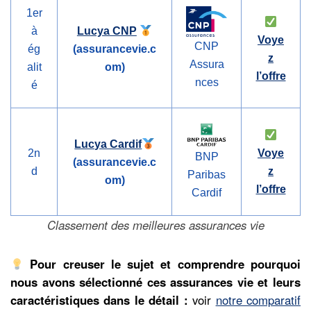
1er
à
Lucya CNP
Voye
CNP
ég
(assurancevie.c
z
Assura
alit
om)
l’offre
nces
é
Lucya Cardif
2n
Voye
BNP
(assurancevie.c
d
z
Paribas
om)
l’offre
Cardif
Classement des meilleures assurances vie
Pour creuser le sujet et comprendre pourquoi
nous avons sélectionné ces assurances vie et leurs
caractéristiques dans le détail :
voir
notre comparatif