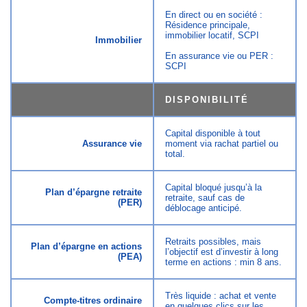
En direct ou en société :
Résidence principale,
immobilier locatif, SCPI
Immobilier
En assurance vie ou PER :
SCPI
DISPONIBILITÉ
Capital disponible à tout
Assurance vie
moment via rachat partiel ou
total.
Capital bloqué jusqu’à la
Plan d’épargne retraite
retraite, sauf cas de
(PER)
déblocage anticipé.
Retraits possibles, mais
Plan d’épargne en actions
l’objectif est d’investir à long
(PEA)
terme en actions : min 8 ans.
Très liquide : achat et vente
Compte-titres ordinaire
en quelques clics sur les