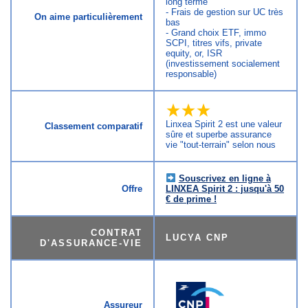
long terme
- Frais de gestion sur UC très
On aime particulièrement
bas
- Grand choix ETF, immo
SCPI, titres vifs, private
equity, or, ISR
(investissement socialement
responsable)
Linxea Spirit 2 est une valeur
Classement comparatif
sûre et superbe assurance
vie "tout-terrain" selon nous
Souscrivez en ligne à
Offre
LINXEA Spirit 2 : jusqu'à 50
€ de prime !
CONTRAT
LUCYA CNP
D'ASSURANCE-VIE
Assureur