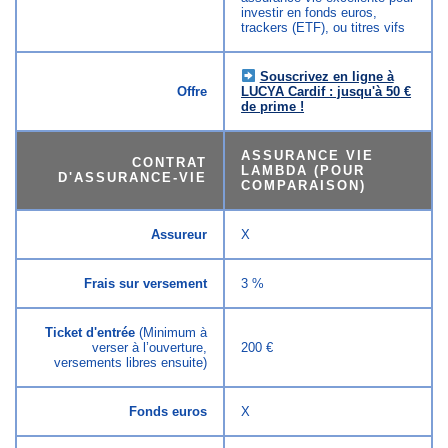
investir en fonds euros,
trackers (ETF), ou titres vifs
Souscrivez en ligne à
Offre
LUCYA Cardif : jusqu'à 50 €
de prime !
ASSURANCE VIE
CONTRAT
LAMBDA (POUR
D'ASSURANCE-VIE
COMPARAISON)
Assureur
X
Frais sur versement
3 %
Ticket d'entrée
(Minimum à
verser à l’ouverture,
200 €
versements libres ensuite)
Fonds euros
X