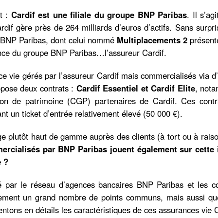
t :
Cardif est une filiale du groupe BNP Paribas
. Il s’ag
if gère près de 264 milliards d’euros d’actifs. Sans surpri
r BNP Paribas, dont celui nommé
Multiplacements 2
présent
rance du groupe BNP Paribas…l’assureur Cardif.
e vie gérés par l’assureur Cardif mais commercialisés via d
opose deux contrats :
Cardif Essentiel et Cardif Elite
, not
tion de patrimoine (CGP) partenaires de Cardif. Ces contr
t un ticket d’entrée relativement élevé (50 000 €).
 plutôt haut de gamme auprès des clients (à tort ou à rais
ercialisés par BNP Paribas jouent également sur cette
e ?
é par le réseau d’agences bancaires BNP Paribas et les co
ellement un grand nombre de points communs, mais aussi qu
entons en détails les caractéristiques de ces assurances vie C