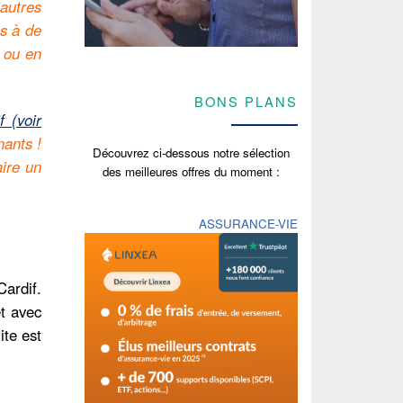
autres
ès à de
r ou en
BONS PLANS
f (voir
nants !
Découvrez ci-dessous notre sélection
aire un
des meilleures offres du moment :
ASSURANCE-VIE
ardif.
et avec
ite est