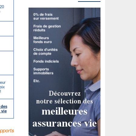
 20
)
leur
oix
!
 des
 vie
pports