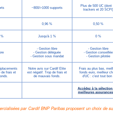
Plus de 500 UC (dont
rts
~800/>1000 supports
trackers et 20 SCPI
0,96 %
0,50 %
1 %
Jusqu'à 1 %
0 %
- Gestion libre
- Gestion libre
bre
- Gestion déléguée
- Gestion conseillée
- Gestion sous mandat
- Gestion pilotée
tiplacements
Notre avis sur Cardif Elite
Frais au plus bas, meil
 de frais et
est négatif. Trop de frais et
fonds euro, meilleur ch
fonds.
de mauvais fonds.
d'UC : c'est tout bon 
Accédez à la sélection
meilleures assurances
rcialisées par Cardif BNP Paribas proposent un choix de su