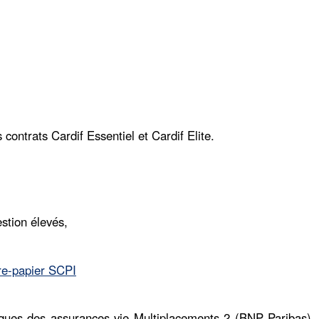
 contrats Cardif Essentiel et Cardif Elite.
estion élevés,
re-papier SCPI
stiques des assurances vie Multiplacements 2 (BNP Paribas),