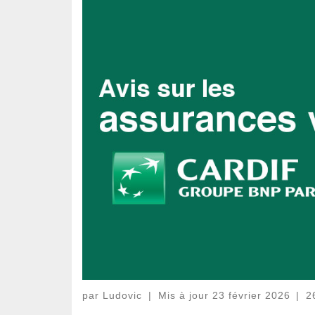
par
Ludovic
|
Mis à jour
23 février 2026
|
2