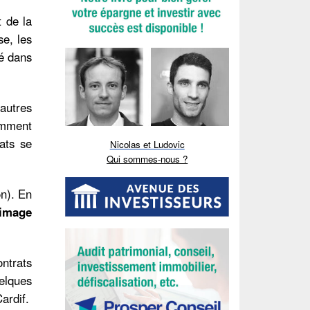
it de la
se, les
é dans
’autres
amment
ats se
Nicolas et Ludovic
Qui sommes-nous ?
on). En
 image
ntrats
elques
ardif.