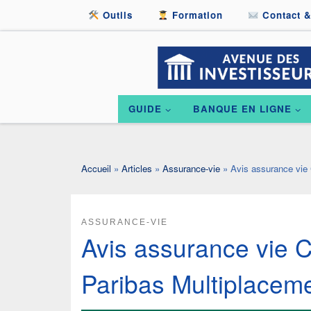
Outils
Formation
Contact &
Passer au contenu
GUIDE
BANQUE EN LIGNE
Accueil
»
Articles
»
Assurance-vie
»
Avis assurance vie 
ASSURANCE-VIE
Avis assurance vie C
Paribas Multiplacem