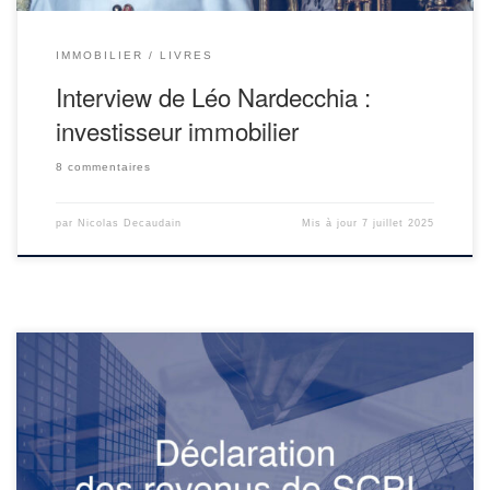
IMMOBILIER
LIVRES
Interview de Léo Nardecchia :
investisseur immobilier
8 commentaires
par
Nicolas Decaudain
Mis à jour
7 juillet 2025
Je relate ici mon expérience d’investisseur en SCPI : mon
investissement de 100 000 euros en SCPI à crédit. Ce que j’aime
avec les SCPI, c’est que je me contente de recevoir mes loyers