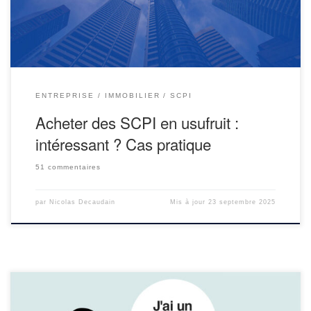
temporaire pour optimiser la fiscalité […]
ENTREPRISE
IMMOBILIER
SCPI
Acheter des SCPI en usufruit :
intéressant ? Cas pratique
51 commentaires
par
Nicolas Decaudain
Mis à jour
23 septembre 2025