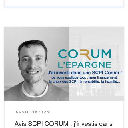
Fin 2018, j’avais déjà investi 100 000 € sur 3 SCPI (mon
investissement SCPI en pratique). En 2022, dans une optique de
diversification de mon portefeuille immobilier et pour continuer
d’optimiser ma capacité d’endettement, j’ai décidé d’investir 60
000 € sur Corum Origin. Dans cet article, je vais donner mon […]
IMMOBILIER
SCPI
Avis SCPI CORUM : j’investis dans