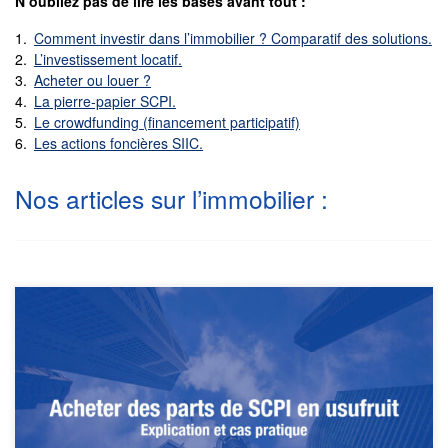
N’oubliez pas de lire les bases avant tout :
Comment investir dans l’immobilier ? Comparatif des solutions.
L’investissement locatif.
Acheter ou louer ?
La pierre-papier SCPI.
Le crowdfunding (financement participatif)
Les actions foncières SIIC.
Nos articles sur l’immobilier :
Les SCPI sont des placements immobiliers complètement
délégués : une société de gestion gère un parc immobilier
(généralement des dizaines voire centaines de biens immobiliers)
et nous reverse les loyers. En pratique, nous pouvons acheter des
SCPI en pleine propriété (par défaut), ou en démembrement