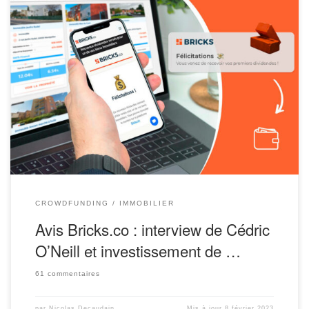
Ces dernières semaines, plusieurs internautes nous ont demandé
notre avis sur la plateforme d’investissement Bricks.co. Il n’est pas
toujours évident de se faire un avis tranché et éclairé sur les
services d’un nouvel acteur. A fortiori quand ce dernier propose un
service réellement nouveau comme c’est le cas de Bricks.co. […]
CROWDFUNDING
IMMOBILIER
Avis Bricks.co : interview de Cédric
O’Neill et investissement de …
61 commentaires
par
Nicolas Decaudain
Mis à jour
8 février 2023