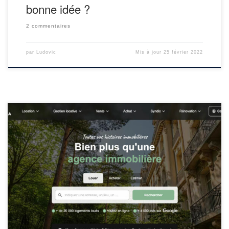
bonne idée ?
2 commentaires
par
Ludovic
Mis à jour
25 février 2022
Sur Avenuedesinvestisseurs.fr, nous aimons découvrir et faire
connaître de nouvelles sociétés proposant des services
performants et économiques. Le but est de simplifier la vie des
épargnants et des investisseurs, dont les investisseurs immobiliers.
Quand mon cousin Nicolas (encore un !) m’a parlé de Manda, je
me suis dit que cette […]