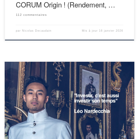
CORUM Origin ! (Rendement, …
112 commentaires
par
Nicolas Decaudain
Mis à jour
16 janvier 2026
Jeune mais déjà sage et expérimenté, nous avons le plaisir de
vous présenter Léo Nardecchia, un investisseur immobilier
spécialisé dans la colocation. Il se livre ici à une interview réaliste
sur l’investissement immobilier. Comme le monde est petit, il
connait aussi très bien Daniel Vu (notre interview). On le répète
[…]