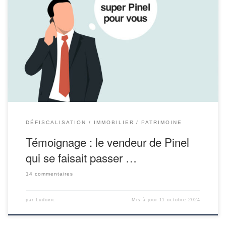
Nous avons récemment été en contact avec un épargnant qui nous
a relaté son expérience avec un conseiller en gestion de
patrimoine… qui n’a de conseiller que le nom. Notre épargnant,
heureusement bien informé, a réalisé qu’il n’avait eu affaire qu’à
un vendeur de Pinel. Il nous livre son témoignage. […]
DÉFISCALISATION
IMMOBILIER
PATRIMOINE
Témoignage : le vendeur de Pinel
qui se faisait passer …
14 commentaires
par
Ludovic
Mis à jour
11 octobre 2024