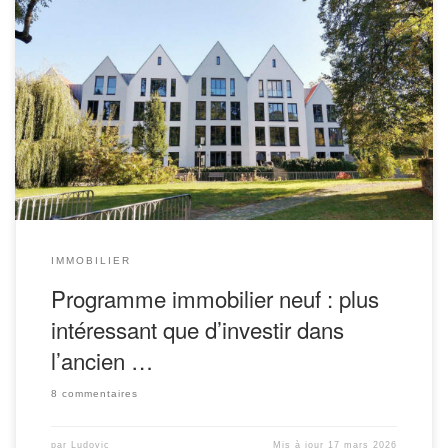
Pendant longtemps, les investisseurs immobiliers en quête de
bonnes opportunités d’investissement ont privilégié les biens
immobiliers dans l’ancien. Il est vrai que les prix d’achat dans
l’ancien sont en moyenne, à surface équivalente, de l’ordre de 15 à
20 % moins élevés que ceux dans le neuf. Avec des prix […]
IMMOBILIER
Programme immobilier neuf : plus
intéressant que d’investir dans
l’ancien …
8 commentaires
par
Ludovic
Mis à jour
17 mars 2026