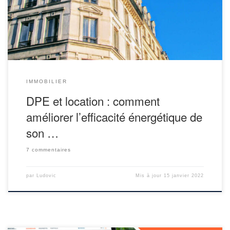
Énergétique. Améliorer le DPE de ses biens immobiliers va vite
devenir […]
IMMOBILIER
DPE et location : comment
améliorer l’efficacité énergétique de
son …
7 commentaires
par
Ludovic
Mis à jour
15 janvier 2022