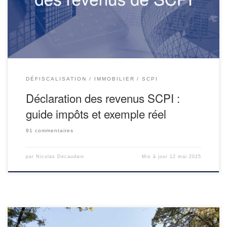
pendant que tout est délégué à la société de gestion : achat,
location, entretien, paiement des […]
DÉFISCALISATION
IMMOBILIER
SCPI
Déclaration des revenus SCPI :
guide impôts et exemple réel
91 commentaires
par
Nicolas Decaudain
Mis à jour
12 mai 2025