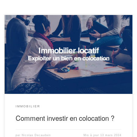
Cet article s’inscrit dans le prolongement de l’interview de Léo
Nardecchia, qui s’est spécialisé dans l’investissement locatif en
colocation. Auteur du livre Comment investir en immobilier en
colocation (en vente sur Amazon), Léo va nous éclairer sur ce type
d’exploitation. Avantages, inconvénients, processus d’achat,
fiscalité, conseils pour bien investir en […]
IMMOBILIER
Comment investir en colocation ?
par
Nicolas Decaudain
Mis à jour
13 mars 2024