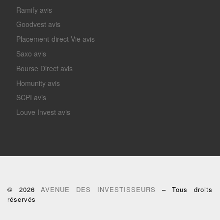
Ramify avis
Goodvest avis
Placement-direct Vie avis
Saxo avis
Bourse Direct avis
Homunity avis
SCPI avis
Louve Invest avis
© 2026
AVENUE DES INVESTISSEURS
– Tous droits
réservés