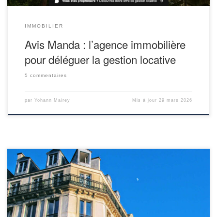
IMMOBILIER
Avis Manda : l’agence immobilière
pour déléguer la gestion locative
5 commentaires
par
Yohann Mairey
Mis à jour
29 mars 2026
En ce début d’année, les investisseurs en immobilier locatif font
face à de nouvelles contraintes réglementaires. Elles sont en lien
avec un diagnostic dont nous avons tous au moins une fois
entendu l’abréviation, le DPE : Diagnostic de Performance