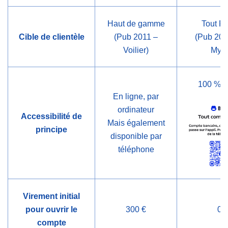
Haut de gamme
Tout P
Cible de clientèle
(Pub 2011 –
(Pub 202
Voilier)
Myth
100 % m
En ligne, par
ordinateur
Accessibilité de
Mais également
principe
disponible par
téléphone
Virement initial
pour ouvrir le
300 €
0 
compte