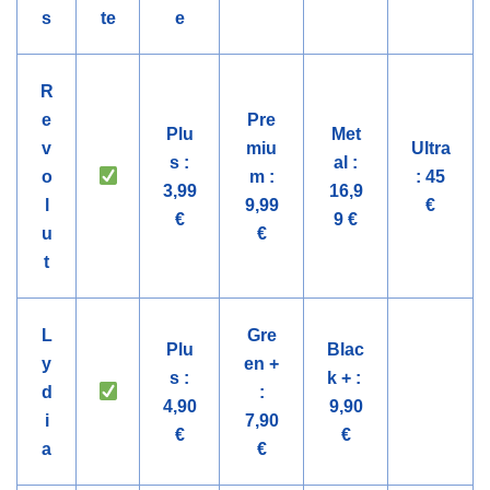
s
te
e
R
e
Pre
Plu
Met
v
miu
Ultra
s :
al :
o
m :
: 45
3,99
16,9
l
9,99
€
€
9 €
u
€
t
L
Gre
Plu
Blac
y
en +
s :
k + :
d
:
4,90
9,90
i
7,90
€
€
a
€