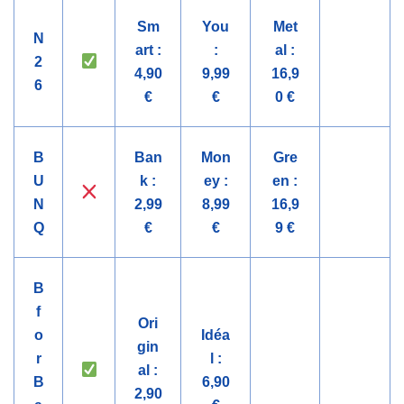
Sm
You
Met
N
art :
:
al :
2
4,90
9,99
16,9
6
€
€
0 €
B
Ban
Mon
Gre
U
k :
ey :
en :
N
2,99
8,99
16,9
Q
€
€
9 €
B
f
Ori
o
Idéa
gin
r
l :
al :
B
6,90
2,90