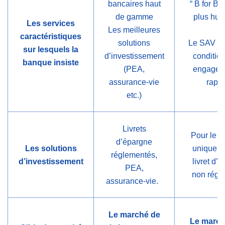
bancaires haut
“ B for B
de gamme
plus hum
Les services
Les meilleures
caractéristiques
solutions
Le SAV 7
sur lesquels la
d’investissement
conditio
banque insiste
(PEA,
engagem
assurance-vie
rapid
etc.)
Livrets
Pour le 
d’épargne
Les solutions
uniquem
réglementés,
d’investissement
livret d’
PEA,
non régl
assurance-vie.
Le marché de
Le march