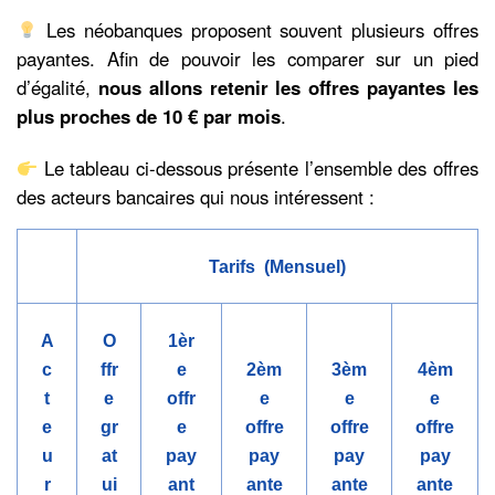
Les néobanques proposent souvent plusieurs offres
payantes. Afin de pouvoir les comparer sur un pied
d’égalité,
nous allons retenir les offres payantes les
plus proches de 10 € par mois
.
Le tableau ci-dessous présente l’ensemble des offres
des acteurs bancaires qui nous intéressent :
Tarifs (Mensuel)
A
O
1èr
c
ffr
e
2èm
3èm
4èm
t
e
offr
e
e
e
e
gr
e
offre
offre
offre
u
at
pay
pay
pay
pay
r
ui
ant
ante
ante
ante