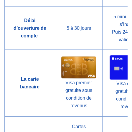
5 minute
Délai
s’insc
d’ouverture de
5 à 30 jours
Puis 24h 
compte
valida
La carte
Visa premier
Visa cl
bancaire
gratuite sous
gratuite
condition de
conditi
revenus
reve
Cartes