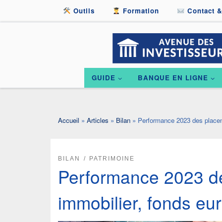
Outils
Formation
Contact &
Passer au contenu
GUIDE
BANQUE EN LIGNE
Accueil
»
Articles
»
Bilan
»
Performance 2023 des placemen
BILAN
PATRIMOINE
Performance 2023 de
immobilier, fonds eur