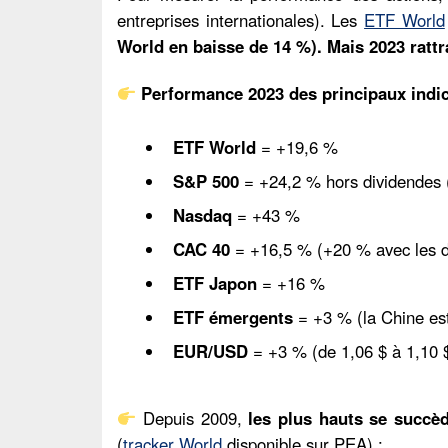
entreprises internationales). Les
ETF World
World en baisse de 14 %). Mais 2023 ratt
Performance 2023 des principaux indic
ETF World
= +19,6 %
S&P 500
= +24,2 % hors dividendes
Nasdaq
= +43 %
CAC 40
= +16,5 % (+20 % avec les d
ETF Japon
= +16 %
ETF émergents
= +3 % (la Chine est
EUR/USD
= +3 % (de 1,06 $ à 1,10 $ 
Depuis 2009,
les plus hauts se succè
(
tracker World
disponible sur PEA) :