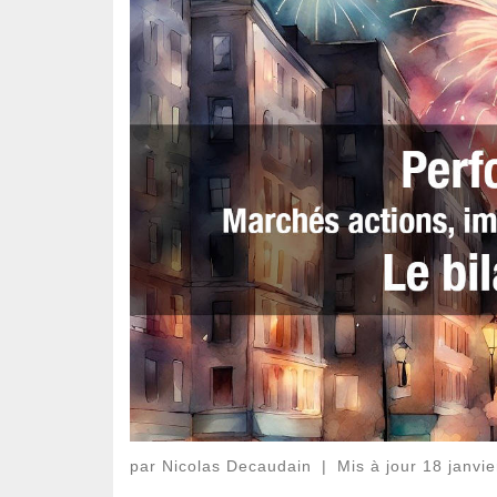
par
Nicolas Decaudain
|
Mis à jour
18 janvi