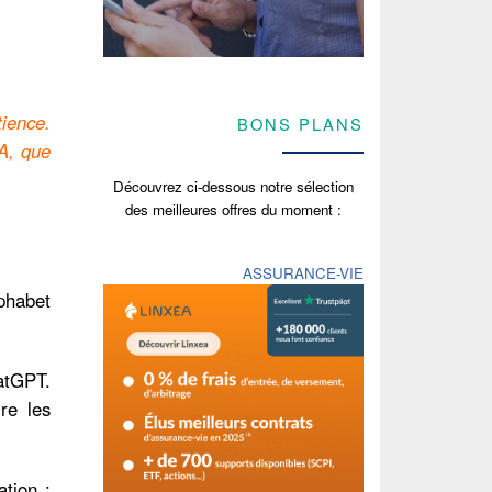
tience.
BONS PLANS
EA, que
Découvrez ci-dessous notre sélection
des meilleures offres du moment :
ASSURANCE-VIE
phabet
atGPT.
re les
tion :