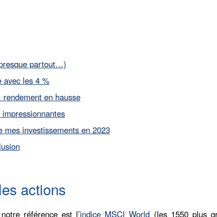
 (presque partout…)
e avec les 4 %
 : rendement en hausse
s impressionnantes
e mes investissements en 2023
lusion
es actions
otre référence est l’
indice MSCI World
(les 1550 plus g