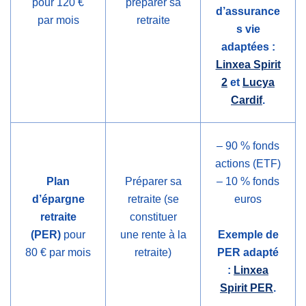
pour 120 €
préparer sa
d’assurance
par mois
retraite
s vie
adaptées :
Linxea Spirit
2
et
Lucya
Cardif
.
– 90 % fonds
actions (ETF)
Plan
Préparer sa
– 10 % fonds
d’épargne
retraite (se
euros
retraite
constituer
(PER)
pour
une rente à la
Exemple de
80 € par mois
retraite)
PER adapté
:
Linxea
Spirit PER
.