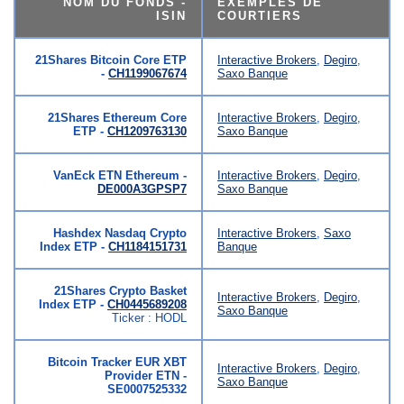
NOM DU FONDS -
EXEMPLES DE
ISIN
COURTIERS
21Shares Bitcoin Core ETP
Interactive Brokers
,
Degiro
,
-
CH1199067674
Saxo Banque
21Shares Ethereum Core
Interactive Brokers
,
Degiro
,
ETP -
CH1209763130
Saxo Banque
VanEck ETN Ethereum -
Interactive Brokers
,
Degiro
,
DE000A3GPSP7
Saxo Banque
Hashdex Nasdaq Crypto
Interactive Brokers
,
Saxo
Index ETP -
CH1184151731
Banque
21Shares Crypto Basket
Interactive Brokers
,
Degiro
,
Index ETP -
CH0445689208
Saxo Banque
Ticker : HODL
Bitcoin Tracker EUR XBT
Interactive Brokers
,
Degiro
,
Provider ETN -
Saxo Banque
SE0007525332