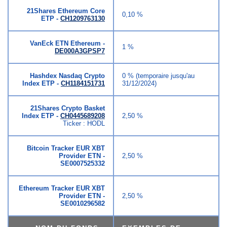
21Shares Ethereum Core
0,10 %
ETP -
CH1209763130
VanEck ETN Ethereum -
1 %
DE000A3GPSP7
Hashdex Nasdaq Crypto
0 % (temporaire jusqu'au
Index ETP -
CH1184151731
31/12/2024)
21Shares Crypto Basket
Index ETP -
CH0445689208
2,50 %
Ticker : HODL
Bitcoin Tracker EUR XBT
Provider ETN -
2,50 %
SE0007525332
Ethereum Tracker EUR XBT
Provider ETN -
2,50 %
SE0010296582