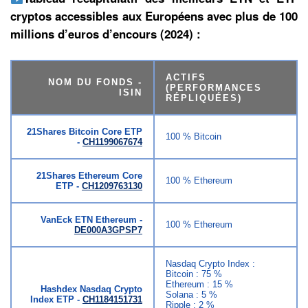
cryptos accessibles aux Européens avec plus de 100
millions d’euros d’encours (2024) :
ACTIFS
NOM DU FONDS -
(PERFORMANCES
ISIN
RÉPLIQUÉES)
21Shares Bitcoin Core ETP
100 % Bitcoin
-
CH1199067674
21Shares Ethereum Core
100 % Ethereum
ETP -
CH1209763130
VanEck ETN Ethereum -
100 % Ethereum
DE000A3GPSP7
Nasdaq Crypto Index :
Bitcoin : 75 %
Ethereum : 15 %
Hashdex Nasdaq Crypto
Solana : 5 %
Index ETP -
CH1184151731
Ripple : 2 %