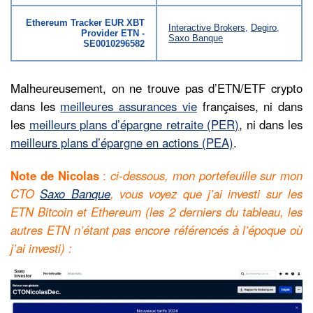
Ethereum Tracker EUR XBT
Interactive Brokers
,
Degiro
,
Provider ETN -
Saxo Banque
SE0010296582
Malheureusement, on ne trouve pas d’ETN/ETF crypto
dans les
meilleures assurances vie
françaises, ni dans
les
meilleurs plans d’épargne retraite (PER)
, ni dans les
meilleurs plans d’épargne en actions (PEA)
.
Note de Nicolas
:
ci-dessous, mon portefeuille sur mon
CTO
Saxo Banque
, vous voyez que j’ai investi sur les
ETN Bitcoin et Ethereum (les 2 derniers du tableau, les
autres ETN n’étant pas encore référencés à l’époque où
j’ai investi) :