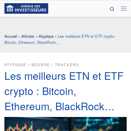
Search
Passer au contenu
Me
Accueil
»
Articles
»
Atypique
»
Les meilleurs ETN et ETF crypto :
Bitcoin, Ethereum, BlackRock…
ATYPIQUE
BOURSE
TRACKERS
Les meilleurs ETN et ETF
crypto : Bitcoin,
Ethereum, BlackRock…