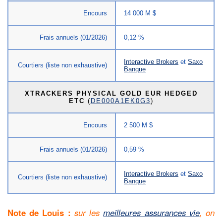
Encours
14 000 M $
Frais annuels (01/2026)
0,12 %
Interactive Brokers
et
Saxo
Courtiers (liste non exhaustive)
Banque
XTRACKERS PHYSICAL GOLD EUR HEDGED
ETC
(
DE000A1EK0G3
)
Encours
2 500 M $
Frais annuels (01/2026)
0,59 %
Interactive Brokers
et
Saxo
Courtiers (liste non exhaustive)
Banque
Note de Louis :
sur les
meilleures assurances vie
, on