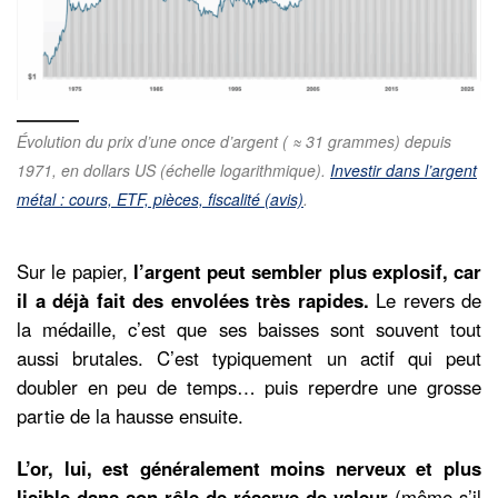
Évolution du prix d’une once d’argent ( ≈ 31 grammes) depuis
1971, en dollars US (échelle logarithmique).
Investir dans l’argent
métal : cours, ETF, pièces, fiscalité (avis)
.
Sur le papier,
l’argent peut sembler plus explosif, car
il a déjà fait des envolées très rapides.
Le revers de
la médaille, c’est que ses baisses sont souvent tout
aussi brutales. C’est typiquement un actif qui peut
doubler en peu de temps… puis reperdre une grosse
partie de la hausse ensuite.
L’or, lui, est généralement moins nerveux et plus
lisible dans son rôle de réserve de valeur
(même s’il