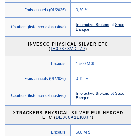
Frais annuels (01/2026)
0,20 %
Interactive Brokers
et
Saxo
Courtiers (liste non exhaustive)
Banque
INVESCO PHYSICAL SILVER ETC
(
IE00B43VDT70
)
Encours
1 500 M $
Frais annuels (01/2026)
0,19 %
Interactive Brokers
et
Saxo
Courtiers (liste non exhaustive)
Banque
XTRACKERS PHYSICAL SILVER EUR HEDGED
ETC
(
DE000A1EK0J7
)
Encours
500 M $