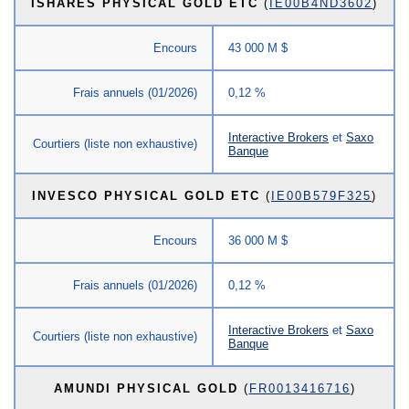
ISHARES PHYSICAL GOLD ETC
(
IE00B4ND3602
)
Encours
43 000 M $
Frais annuels (01/2026)
0,12 %
Interactive Brokers
et
Saxo
Courtiers (liste non exhaustive)
Banque
INVESCO PHYSICAL GOLD ETC
(
IE00B579F325
)
Encours
36 000 M $
Frais annuels (01/2026)
0,12 %
Interactive Brokers
et
Saxo
Courtiers (liste non exhaustive)
Banque
AMUNDI PHYSICAL GOLD
(
FR0013416716
)