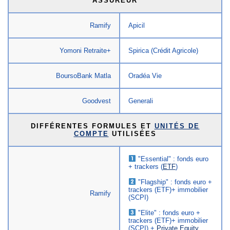
ASSUREUR
Ramify
Apicil
Yomoni Retraite+
Spirica (Crédit Agricole)
BoursoBank Matla
Oradéa Vie
Goodvest
Generali
DIFFÉRENTES FORMULES ET
UNITÉS DE
COMPTE
UTILISÉES
"Essential" : fonds euro
+ trackers (
ETF
)
"Flagship" : fonds euro +
trackers (ETF)+ immobilier
Ramify
(SCPI)
"Elite" : fonds euro +
trackers (ETF)+ immobilier
(SCPI) +
Private Equity