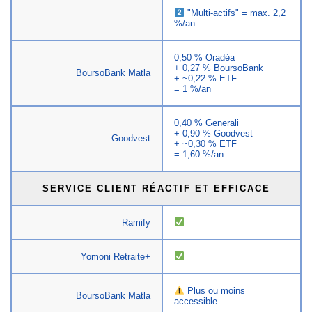
"Multi-actifs" = max. 2,2
%/an
0,50 % Oradéa
+ 0,27 % BoursoBank
BoursoBank Matla
+ ~0,22 % ETF
= 1 %/an
0,40 % Generali
+ 0,90 % Goodvest
Goodvest
+ ~0,30 % ETF
= 1,60 %/an
SERVICE CLIENT RÉACTIF ET EFFICACE
Ramify
Yomoni Retraite+
Plus ou moins
BoursoBank Matla
accessible