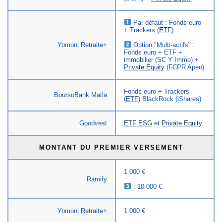
Par défaut : Fonds euro
+ Trackers (
ETF
)
Yomoni Retraite+
Option "Multi-actifs" :
Fonds euro + ETF +
immobilier (SC Y Immo) +
Private Equity
(FCPR Apeo)
Fonds euro + Trackers
BoursoBank Matla
(
ETF
) BlackRock (iShares)
Goodvest
ETF ESG
et
Private Equity
MONTANT DU PREMIER VERSEMENT
1 000 €
Ramify
: 10 000 €
Yomoni Retraite+
1 000 €